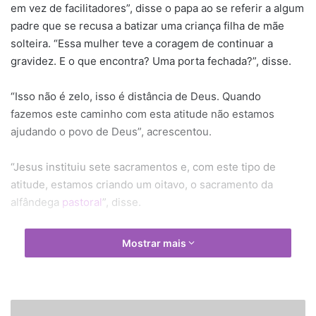
em vez de facilitadores”, disse o papa ao se referir a algum
padre que se recusa a batizar uma criança filha de mãe
solteira. “Essa mulher teve a coragem de continuar a
gravidez. E o que encontra? Uma porta fechada?”, disse.
“Isso não é zelo, isso é distância de Deus. Quando
fazemos este caminho com esta atitude não estamos
ajudando o povo de Deus”, acrescentou.
“Jesus instituiu sete sacramentos e, com este tipo de
atitude, estamos criando um oitavo, o sacramento da
alfândega
pastoral
”, disse.
Antes de ser papa, quando era o arcebispo de Buenos
Mostrar mais
Aires, Jorge Bergoglio incentivava padres e bispos a
batizarem as crianças nascidas fora do casamento.
O papa citou durante a missa outro exemplo: um
M
casal
de