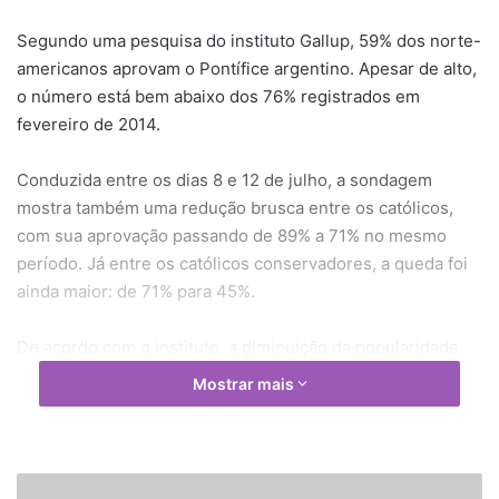
Segundo uma pesquisa do instituto Gallup, 59% dos norte-
americanos aprovam o Pontífice argentino. Apesar de alto,
o número está bem abaixo dos 76% registrados em
fevereiro de 2014.
Conduzida entre os dias 8 e 12 de julho, a sondagem
mostra também uma redução brusca entre os católicos,
com sua aprovação passando de 89% a 71% no mesmo
período. Já entre os católicos conservadores, a queda foi
ainda maior: de 71% para 45%.
De acordo com o instituto, a diminuição da popularidade
de Francesco se deve às suas posições sobre meio
Mostrar mais
ambiente e economia, que não estão sendo bem aceitas
entre os republicanos. Recentemente, o Pontífice publicou
uma encíclica que pede um novo modelo de
desenvolvimento e fez duras críticas ao capitalismo.
A