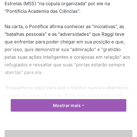
Estrelas (M5S) "na cúpula organizada" por ele na
"Pontifícia Academia das Ciências".
Na carta, o Pontífice afirma conhecer as "iniciativas", as
"batalhas pessoais" e as "adversidades" que Raggi teve
que enfrentar para poder chegar em sua posição e que,
por isso, quis demonstrar sua "admiração" e "gratidão
pelas suas ações inteligentes e corajosas em relação" aos
refugiados e ressaltar que suas "portas estarão sempre
abertas" para ela.
"Enquanto eu peço para que o Senhor nunca a abandone,
sobretudo neste momento difícil, eu a acompanho com
reconhecimento e afeto. Não se esqueça de rezar por mim
Mostrar mais
e, se não reza, eu lhe peço para pensar em mim e me
mandar uma 'buona onda'", disse o Papa traduzindo para o
italiano expressão muita usada na língua espanhola que
significa "boas vibrações".
D