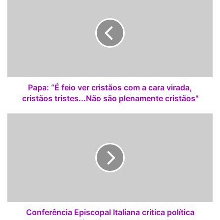
a
p
a
:
“
É
f
e
i
Papa: “É feio ver cristãos com a cara virada,
o
cristãos tristes...Não são plenamente cristãos"
v
e
C
r
o
c
n
r
f
i
e
s
r
t
ê
ã
n
o
c
s
i
Conferência Episcopal Italiana critica política