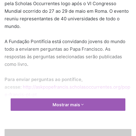
pela Scholas Occurrentes logo após o VI Congresso
Mundial ocorrido do 27 ao 29 de maio em Roma. O evento
reuniu representantes de 40 universidades de todo o
mundo.
A Fundação Pontifícia está convidando jovens do mundo
todo a enviarem perguntas ao Papa Francisco. As
respostas às perguntas selecionadas serão publicadas
como livro
.
Para enviar perguntas ao pontífice,
acesse:
http://askpopefrancis.scholasoccurrentes.org/pop
e-francis-pt-pt
Mostrar mais
Schola Occurrentes é uma Organizacao Internacional de
Direito Pontifício criada pelo Papa e dedicada aos jovens.
Promove a educação para a integração social e a cultura
do encontro em prol da paz.
P