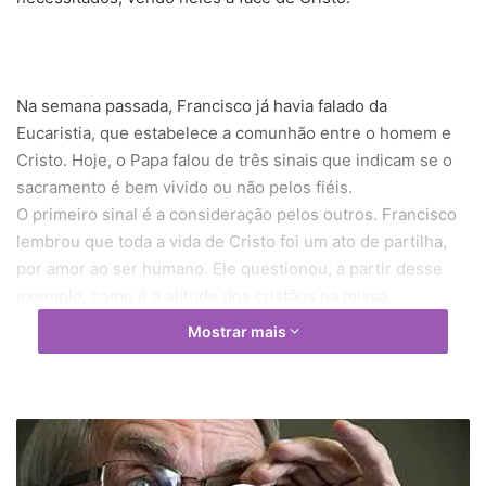
Na semana passada, Francisco já havia falado da
Eucaristia, que estabelece a comunhão entre o homem e
Cristo. Hoje, o Papa falou de três sinais que indicam se o
sacramento é bem vivido ou não pelos fiéis.
O primeiro sinal é a consideração pelos outros. Francisco
lembrou que toda a vida de Cristo foi um ato de partilha,
por amor ao ser humano. Ele questionou, a partir desse
exemplo, como é a atitude dos cristãos na missa.
"Agora nós, quando participamos da missa, encontramos
Mostrar mais
com homens e mulheres de todo tipo, mas a Eucaristia que
celebro leva-me a senti-los todos como irmãos e irmãs?
Impele-me a andar rumo aos pobres, marginalizados?
Ajuda-me a reconhecer neles a face de Jesus?".
F
R
Como exemplo, o Papa citou algumas situações sociais de
E
dificuldade em Roma, como o sofrimento com a chuva,