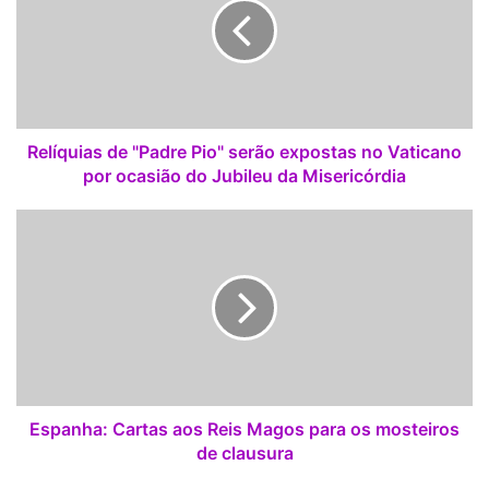
í
q
u
i
a
s
d
Relíquias de "Padre Pio" serão expostas no Vaticano
e
por ocasião do Jubileu da Misericórdia
"
P
E
a
s
d
p
r
a
e
n
P
h
i
a
o
:
"
C
s
a
Espanha: Cartas aos Reis Magos para os mosteiros
e
r
de clausura
r
t