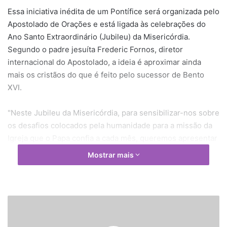
Essa iniciativa inédita de um Pontífice será organizada pelo
Apostolado de Orações e está ligada às celebrações do
Ano Santo Extraordinário (Jubileu) da Misericórdia.
Segundo o padre jesuíta Frederic Fornos, diretor
internacional do Apostolado, a ideia é aproximar ainda
mais os cristãos do que é feito pelo sucessor de Bento
XVI.
"Neste Jubileu da Misericórdia, para sensibilizar-nos sobre
os desafios colocados pela humanidade para a missão da
Igreja que o Papa confia a cada mês, queremos apresentar
o vídeo do Papa. Um vídeo de alta qualidade, com uma
Mostrar mais
equipe de todo o mundo, com muito talento e criatividade",
destacou o religioso Jorge Mario Bergoglio falará em seu
idioma natal, o espanhol, mas "todos os vídeos serão
traduzidos para 10 línguas", informou o padre.
R
e
l