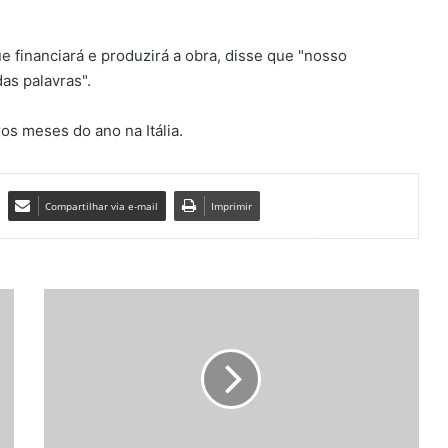
e financiará e produzirá a obra, disse que "nosso
as palavras".
ros meses do ano na Itália.
Compartilhar via e-mail
Imprimir
V
a
t
i
c
a
n
o