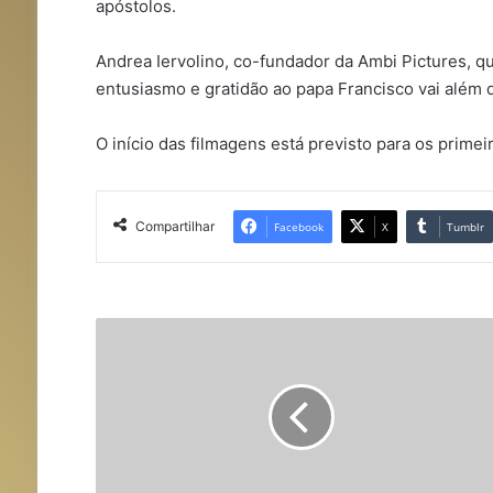
apóstolos.
Andrea Iervolino, co-fundador da Ambi Pictures, qu
entusiasmo e gratidão ao papa Francisco vai além d
O início das filmagens está previsto para os primei
Compartilhar
Facebook
X
Tumblr
P
a
p
a
F
r
a
n