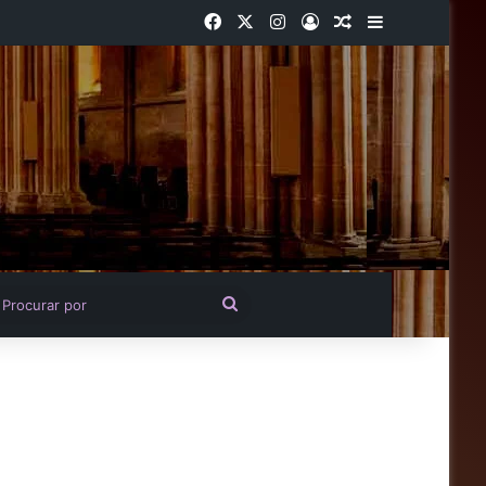
Facebook
X
Instagram
Entrar
Artigo aleatório
Barra Latera
igo aleatório
Procurar
por