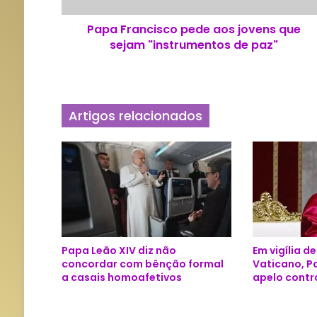
c
Papa Francisco pede aos jovens que
i
sejam "instrumentos de paz"
s
c
o
p
e
Artigos relacionados
d
e
a
o
s
j
o
v
e
Papa Leão XIV diz não
Em vigília d
n
concordar com bênção formal
Vaticano, P
s
a casais homoafetivos
apelo contr
q
u
e