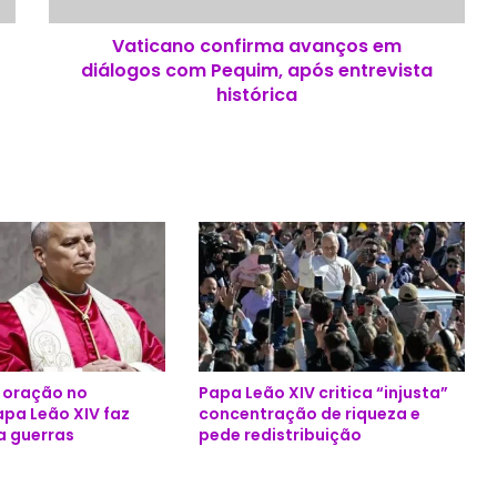
c
Vaticano confirma avanços em
o
diálogos com Pequim, após entrevista
n
f
histórica
i
r
m
a
a
v
a
n
ç
o
s
e
e oração no
Papa Leão XIV critica “injusta”
m
apa Leão XIV faz
concentração de riqueza e
d
a guerras
pede redistribuição
i
á
l