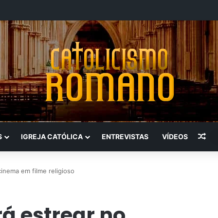
Art
S
IGREJA CATÓLICA
ENTREVISTAS
VÍDEOS
cinema em filme religioso
rá estrear no