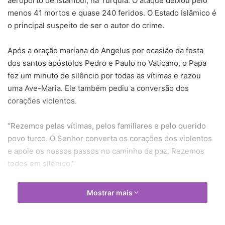
aeroporto de Istambul, na Turquia. O ataque deixou pelo
menos 41 mortos e quase 240 feridos. O Estado Islâmico é
o principal suspeito de ser o autor do crime.
Após a oração mariana do Angelus por ocasião da festa
dos santos apóstolos Pedro e Paulo no Vaticano, o Papa
fez um minuto de silêncio por todas as vítimas e rezou
uma Ave-Maria. Ele também pediu a conversão dos
corações violentos.
“Rezemos pelas vítimas, pelos familiares e pelo querido
povo turco. O Senhor converta os corações dos violentos
e apoie os nossos passos no caminho da paz. Rezemos
todos em silênico.”
Em 12 de janeiro deste ano, a Turquia já havia sofrido um
Mostrar mais
atentado, em Ankara, coração turístico de Istambul. Na
época, uma explosão matou dez turistas, a maioria de