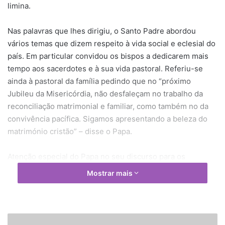
limina.
Nas palavras que lhes dirigiu, o Santo Padre abordou
vários temas que dizem respeito à vida social e eclesial do
país. Em particular convidou os bispos a dedicarem mais
tempo aos sacerdotes e à sua vida pastoral. Referiu-se
ainda à pastoral da família pedindo que no “próximo
Jubileu da Misericórdia, não desfaleçam no trabalho da
reconciliação matrimonial e familiar, como também no da
convivência pacífica. Sigamos apresentando a beleza do
matrimónio cristão” – disse o Papa.
Atenção especial do Papa no seu discurso para os
imigrantes, sobretudo para os que vêm do Haiti e que
Mostrar mais
buscam melhores condições de vida no território
dominicano. “A pastoral caritativa não admite a indiferença
dos pastores da Igreja” – advertiu o Santo Padre aos
bispos, acrescentando que é necessário colaborar com as
E