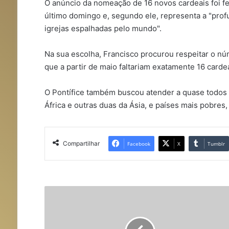
O anúncio da nomeação de 16 novos cardeais foi fe
último domingo e, segundo ele, representa a "profu
igrejas espalhadas pelo mundo".
Na sua escolha, Francisco procurou respeitar o n
que a partir de maio faltariam exatamente 16 cardeai
O Pontífice também buscou atender a quase todos
África e outras duas da Ásia, e países mais pobres,
Compartilhar
Facebook
X
Tumblr
P
a
p
a