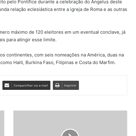
ito pelo Pontífice durante a celebração do Ângelus deste
nda relação eclesiástica entre a igreja de Roma e as outras
úmero máximo de 120 eleitores em um eventual conclave, já
s para atingir esse limite.
 os continentes, com seis nomeações na América, duas na
 como Haiti, Burkina Faso, Filipinas e Costa do Marfim.
Compartilhar via e-mail
Imprimir
C
O
N
T