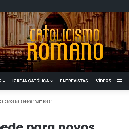
Art
S
IGREJA CATÓLICA
ENTREVISTAS
VÍDEOS
os cardeais serem “humildes”
pede para novos