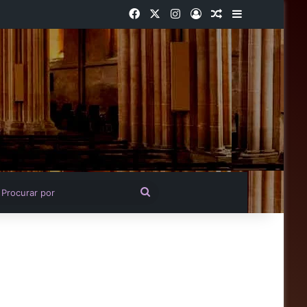
Facebook
X
Instagram
Entrar
Artigo aleatório
Barra Latera
igo aleatório
Procurar
por