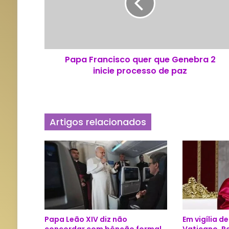
F
r
a
n
c
Papa Francisco quer que Genebra 2
i
inicie processo de paz
s
c
o
q
u
Artigos relacionados
e
r
q
u
e
G
e
n
e
Papa Leão XIV diz não
Em vigília d
b