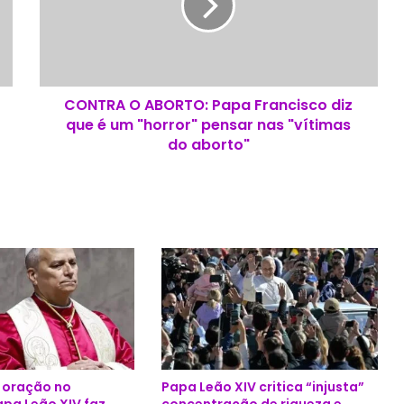
R
A
O
A
B
CONTRA O ABORTO: Papa Francisco diz
O
que é um "horror" pensar nas "vítimas
R
T
do aborto"
O
:
P
a
p
a
F
r
a
n
c
i
e oração no
Papa Leão XIV critica “injusta”
s