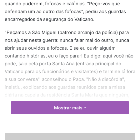
quando puderem, fofocas e calúnias. "Peço-vos que
defendam um ao outro das fofocas", pediu aos guardas
encarregados da segurança do Vaticano.
"Peçamos a São Miguel (patrono arcanjo da polícia) para
nos ajudar nesta guerra: nunca falar mal do outro, nunca
abrir seus ouvidos a fofocas. E se eu ouvir alguém
contando histórias, eu o faço parar! Eu digo: aqui você não
pode, saia pela porta Santa Ana (entrada principal do
Vaticano para os funcionários e visitantes) e termine lá fora
a sua conversa", aconselhou o Papa. "Não à discórdia",
insistiu, explicando aos guardas reunidos para a missa
diária na capela da residência Santa Marta que ninguém,
nem mesmo ele, foi vacinado contra isso.
Mostrar mais
"Eu gostaria que vocês defendessem não só as portas e
janelas do Vaticano, um trabalho necessário e importante,
mas que defendessem as portas dos corações daqueles
L