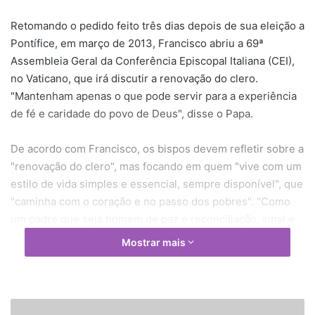
Retomando o pedido feito três dias depois de sua eleição a
Pontífice, em março de 2013, Francisco abriu a 69ª
Assembleia Geral da Conferência Episcopal Italiana (CEI),
no Vaticano, que irá discutir a renovação do clero.
"Mantenham apenas o que pode servir para a experiência
de fé e caridade do povo de Deus", disse o Papa.
De acordo com Francisco, os bispos devem refletir sobre a
"renovação do clero", mas focando em quem "vive com um
estilo de vida simples e essencial, sempre disponível", que
"caminha com o coração e no passo dos pobres". "Como
um padre que seja homem de paz e reconciliação, sinal e
instrumento de ternura de Deus. Atento a difundir o bem
Mostrar mais
com a mesma paixão com a qual outras pessoas
perseguem seus interesses", ressaltou.
O líder católico também chamou a atenção para o fato de
E