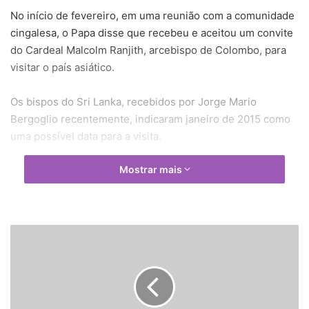
No início de fevereiro, em uma reunião com a comunidade
cingalesa, o Papa disse que recebeu e aceitou um convite
do Cardeal Malcolm Ranjith, arcebispo de Colombo, para
visitar o país asiático.
Os bispos do Sri Lanka, recebidos por Jorge Mario
Bergoglio recentemente, indicaram janeiro de 2015 como
uma possível data para a visita.
Mostrar mais
I
s
r
a
e
l