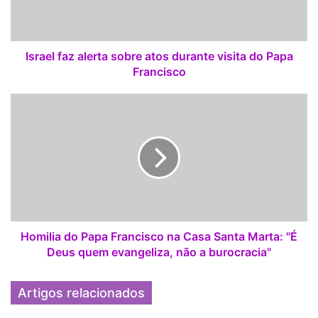
f
a
z
a
Israel faz alerta sobre atos durante visita do Papa
l
Francisco
e
r
H
t
o
a
m
s
i
o
l
b
i
r
a
e
d
a
o
t
P
Homilia do Papa Francisco na Casa Santa Marta: "É
o
a
Deus quem evangeliza, não a burocracia"
s
p
d
a
Artigos relacionados
u
F
r
r