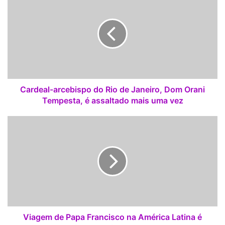
a
uma missa no Parque dos Los Samanes e se reunirá com o
r
presidente equatoriano, Rafael Correa.
d
e
a
l
-
a
r
Cardeal-arcebispo do Rio de Janeiro, Dom Orani
c
Tempesta, é assaltado mais uma vez
e
b
V
i
i
s
a
p
g
o
e
d
m
o
d
R
e
i
P
o
a
Viagem de Papa Francisco na América Latina é