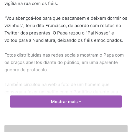
vigília na rua com os fiéis.
"Vou abençoá-los para que descansem e deixem dormir os
vizinhos", teria dito Francisco, de acordo com relatos no
Twitter dos presentes. O Papa rezou o "Pai Nosso" e
voltou para a Nunciatura, deixando os fiéis emocionados.
Fotos distribuídas nas redes sociais mostram o Papa com
os braços abertos diante do público, em uma aparente
quebra de protocolo.
Também circulou na web a foto de um homem que
conseguiu fazer um selfie com o Pontífice durante sua
chegada ao aeroporto internacional de Quito, ontem (5).
Mostrar mais
O líder da Igreja Católica ficará no Equador até a próxima
quarta-feira (8), quando seguirá viagem para Bolívia e
Equador.
C
Hoje, ele vistará a cidade de Guayaquil, celebrará