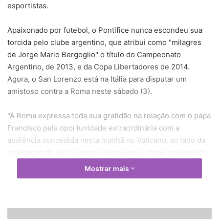
esportistas.
Apaixonado por futebol, o Pontífice nunca escondeu sua
torcida pelo clube argentino, que atribui como "milagres
de Jorge Mario Bergoglio" o título do Campeonato
Argentino, de 2013, e da Copa Libertadores de 2014.
Agora, o San Lorenzo está na Itália para disputar um
amistoso contra a Roma neste sábado (3).
"A Roma expressa toda sua gratidão na relação com o papa
Francisco pela oportunidade extraordinária com a
audiência concedida nesta manhã no Vaticano, ao lado da
delegação do San Lorenzo", escreveu o clube italiano em
seu site.
Mostrar mais
Ainda de acordo com o time da capital da Itália, a reunião
"coincidiu com um momento de oração e de solidariedade
na questão das famílias atingidas pelo terremoto e de
E