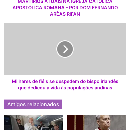
A
MARTÍRIOS ATUAIS NA IGREJA CATÓLICA
T
APOSTÓLICA ROMANA - POR DOM FERNANDO
U
ARÊAS RIFAN
A
I
M
S
i
N
l
A
h
I
a
G
r
R
e
E
s
J
d
A
e
Milhares de fiéis se despedem do bispo irlandês
C
f
que dedicou a vida às populações andinas
A
i
T
é
Artigos relacionados
Ó
i
L
s
I
s
C
e
A
d