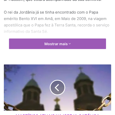
O rei da Jordânia já se tinha encontrado com o Papa
emérito Bento XVI em Amã, em Maio de 2009, na viagem
apostólica que o Papa fez à Terra Santa, recorda o serviço
informativo da Santa Sé.
Mostrar mais
M
A
R
T
Í
R
I
O
S