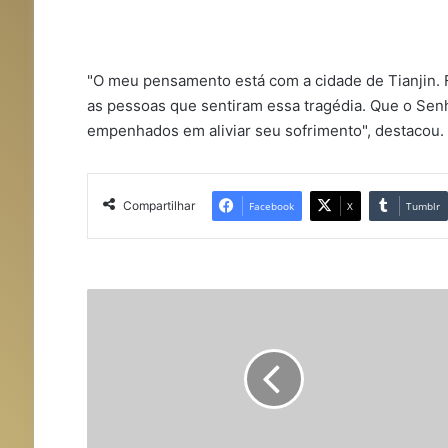
"O meu pensamento está com a cidade de Tianjin. 
as pessoas que sentiram essa tragédia. Que o Senho
empenhados em aliviar seu sofrimento", destacou.
Compartilhar
Facebook
X
Tumblr
P
a
p
a
F
r
a
n