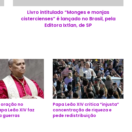
i
Livro intitulado “Monges e monjas
t
cistercienses” é lançado no Brasil, pela
u
l
Editora Ixtlan, de SP
a
d
o
“
M
o
n
g
e
s
e
m
e oração no
Papa Leão XIV critica “injusta”
o
apa Leão XIV faz
concentração de riqueza e
n
a guerras
pede redistribuição
j
a
s