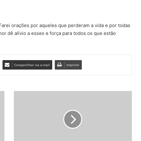
Farei orações por aqueles que perderam a vida e por todas
r dê alívio a esses e força para todos os que estão
Compartilhar via e-mail
Imprimir
L
i
v
r
o
i
n
t