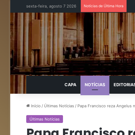
sexta-feira, agosto 7 2026
Notícias de Última Hora
CAPA
NOTÍCIAS
EDITORIA
Início
/
Últimas Notícias
/
Papa Francisco reza Angelus n
Últimas Notícias
Papa Francisco r