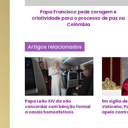
c
Papa Francisco pede coragem e
i
criatividade para o processo de paz na
s
c
Colômbia
o
p
e
Artigos relacionados
d
e
c
o
r
a
g
e
m
Papa Leão XIV diz não
Em vigília d
e
concordar com bênção formal
Vaticano, P
c
a casais homoafetivos
apelo contr
r
i
a