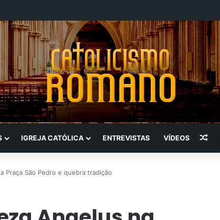
Art
S
IGREJA CATÓLICA
ENTREVISTAS
VÍDEOS
a Praça São Pedro e quebra tradição
eza Angelus na