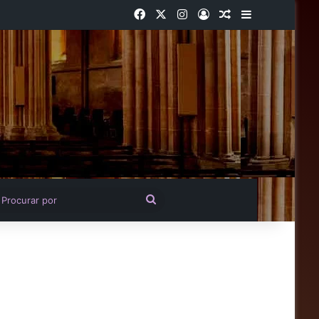
Facebook
X
Instagram
Entrar
Artigo aleatório
Barra Latera
igo aleatório
Procurar
por