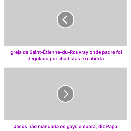
g
Deus "profana seu santo nome".
r
e
j
a
d
e
S
a
Igreja de Saint-Étienne-du-Rouvray onde padre foi
i
degolado por jihadistas é reaberta
n
t
J
-
e
É
s
t
u
i
s
e
n
n
ã
n
o
e
m
-
a
Jesus não mandaria os gays embora, diz Papa