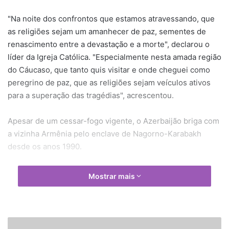
"Na noite dos confrontos que estamos atravessando, que
as religiões sejam um amanhecer de paz, sementes de
renascimento entre a devastação e a morte", declarou o
líder da Igreja Católica. "Especialmente nesta amada região
do Cáucaso, que tanto quis visitar e onde cheguei como
peregrino de paz, que as religiões sejam veículos ativos
para a superação das tragédias", acrescentou.
Apesar de um cessar-fogo vigente, o Azerbaijão briga com
a vizinha Armênia pelo enclave de Nagorno-Karabakh
desde os anos 1990.
"Dirijo a todos o convite a não deixar nada por tentar para
Mostrar mais
alcançar uma solução satisfatória", afirmou Francisco, sem
citar nominalmente o conflito.
Na mesquita, o Papa ainda disse que o ódio em nome de
I