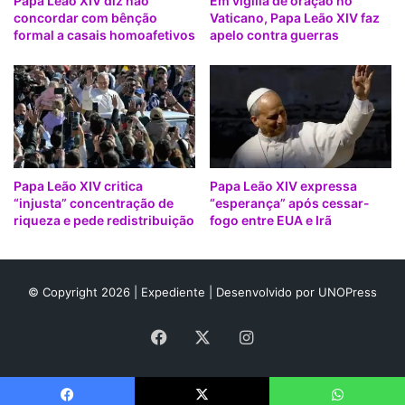
Papa Leão XIV diz não
Em vigília de oração no
que o seu exemplo nos inspire na nossa vocação comum à
6
t
concordar com bênção
Vaticano, Papa Leão XIV faz
d
ó
santidade”, salientou.
formal a casais homoafetivos
apelo contra guerras
e
r
j
i
Para que alguém seja canonizado, é necessário cumprir
u
a
três requisitos: a realização de pelo menos dois milagres,
l
-
ter falecido há no mínimo cinco anos e ter levado uma vida
h
2
o
5
cristã exemplar.
d
e
Papa Leão XIV critica
Papa Leão XIV expressa
j
“injusta” concentração de
“esperança” após cessar-
u
riqueza e pede redistribuição
fogo entre EUA e Irã
l
h
o
© Copyright 2026 |
Expediente
| Desenvolvido por
UNOPress
Facebook
X
Instagram