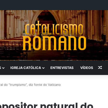
Art
S
IGREJA CATÓLICA
ENTREVISTAS
VÍDEOS
al do “trumpismo”, diz fonte do Vaticano
opositor natural do