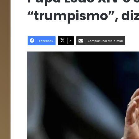
“trumpismo”, diz
Facebook
X
Compartilhar via e-mail