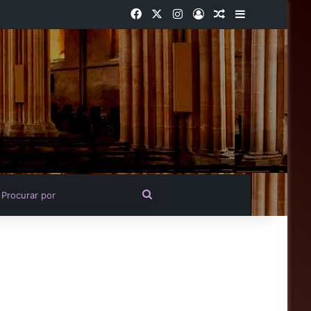
Facebook
X
Instagram
Entrar
Artigo aleatório
Barra Latera
igo aleatório
Procurar
por