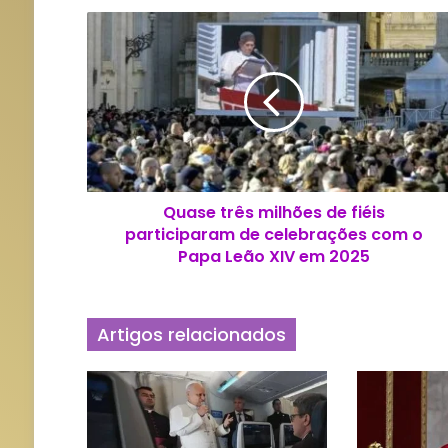
Q
u
a
s
e
t
r
ê
s
Quase três milhões de fiéis
m
participaram de celebrações com o
i
l
Papa Leão XIV em 2025
h
õ
e
Artigos relacionados
s
d
e
f
i
é