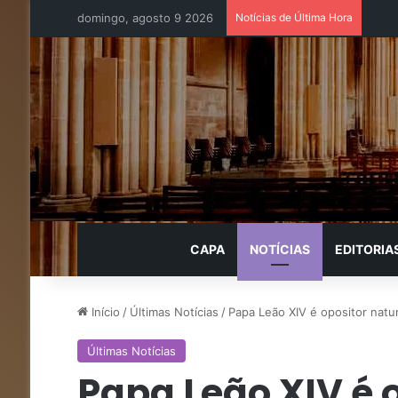
domingo, agosto 9 2026
Notícias de Última Hora
CAPA
NOTÍCIAS
EDITORIA
Início
/
Últimas Notícias
/
Papa Leão XIV é opositor natur
Últimas Notícias
Papa Leão XIV é 