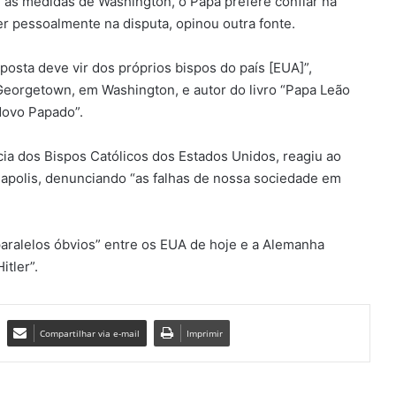
as medidas de Washington, o Papa prefere confiar na
er pessoalmente na disputa, opinou outra fonte.
posta deve vir dos próprios bispos do país [EUA]”,
eorgetown, em Washington, e autor do livro “Papa Leão
Novo Papado”.
ia dos Bispos Católicos dos Estados Unidos, reagiu ao
apolis, denunciando “as falhas de nossa sociedade em
paralelos óbvios” entre os EUA de hoje e a Alemanha
tler”.
Compartilhar via e-mail
Imprimir