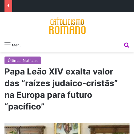
P
Menu
Últimas Notícias
Papa Leão XIV exalta valor
das “raízes judaico-cristãs”
na Europa para futuro
“pacífico”