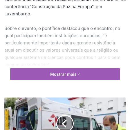
conferência “Construção da Paz na Europa”, em
Luxemburgo.
Sobre o evento, o pontífice destacou que o encontro, no
qual participam também instituições europeias, “é
particularmente importante dada a grande resistência
atual em discutir os valores universais que a religião ou
qualquer sistema de crenças pode contribuir para o bem
comum da sociedade”.
Mostrar mais
P
a
d
r
e