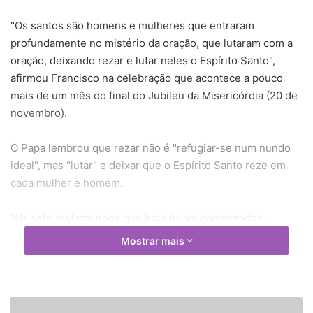
"Os santos são homens e mulheres que entraram
profundamente no mistério da oração, que lutaram com a
oração, deixando rezar e lutar neles o Espírito Santo",
afirmou Francisco na celebração que acontece a pouco
mais de um mês do final do Jubileu da Misericórdia (20 de
novembro).
O Papa lembrou que rezar não é "refugiar-se num nundo
ideal", mas "lutar" e deixar que o Espírito Santo reze em
cada mulher e homem.
"Os sete testemunhos que hoje foram canonizados,
combateram a boa batalha da fé e do amor coma oração.
Mostrar mais
Pelo seu exemplo e a sua intercessão, Deus nos conceda
também a nós de sermos homens e mulheres de oração",
referiu Francisco na homilia da Missa, na Praça de São
Pedro.
"