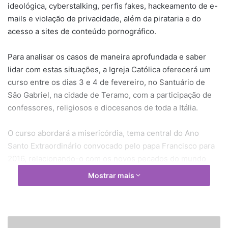
ideológica, cyberstalking, perfis fakes, hackeamento de e-
mails e violação de privacidade, além da pirataria e do
acesso a sites de conteúdo pornográfico.
Para analisar os casos de maneira aprofundada e saber
lidar com estas situações, a Igreja Católica oferecerá um
curso entre os dias 3 e 4 de fevereiro, no Santuário de
São Gabriel, na cidade de Teramo, com a participação de
confessores, religiosos e diocesanos de toda a Itália.
O curso abordará a misericórdia, tema central do Ano
Santo Extraordinário convocado pelo papa Francisco para
2016, relacionando-o com os novos pecados do mundo
digital. Estão na pauta, além dos pecados já considerados
Mostrar mais
graves para a moral cristã, os pecados sociais
(criminalidade, corrupção, manipulação genética,
aquecimento global, fraude fiscal, etc.) e os hamados
"pecados informáticos". A discussão se centrará no
M