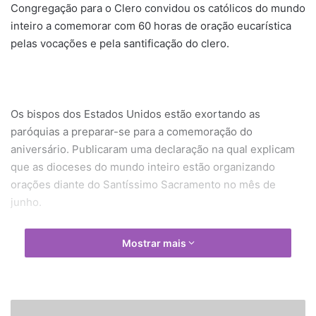
Congregação para o Clero convidou os católicos do mundo
inteiro a comemorar com 60 horas de oração eucarística
pelas vocações e pela santificação do clero.
Os bispos dos Estados Unidos estão exortando as
paróquias a preparar-se para a comemoração do
aniversário. Publicaram uma declaração na qual explicam
que as dioceses do mundo inteiro estão organizando
orações diante do Santíssimo Sacramento no mês de
junho.
Mostrar mais
Algumas celebrações terminarão no dia 1º de julho, festa
do Sagrado Coração de Jesus e Dia Mundial de Oração
pelos Sacerdotes.
J