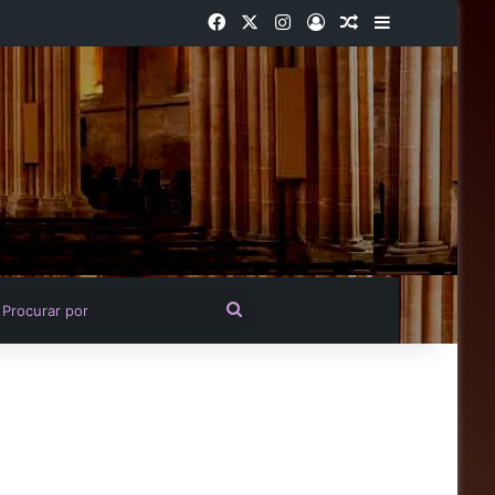
Facebook
X
Instagram
Entrar
Artigo aleatório
Barra Latera
igo aleatório
Procurar
por