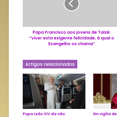
F
r
a
n
c
Papa Francisco aos jovens de Taizé:
i
“viver esta exigente felicidade, à qual o
s
c
Evangelho os chama”
o
a
o
Artigos relacionados
s
j
o
v
e
n
s
d
e
Papa Leão XIV diz não
Em vigília d
T