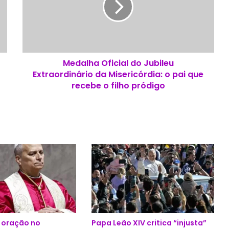
l
h
a
O
f
Medalha Oficial do Jubileu
i
Extraordinário da Misericórdia: o pai que
c
i
recebe o filho pródigo
a
l
d
o
J
u
b
i
l
e
u
E
e oração no
Papa Leão XIV critica “injusta”
x