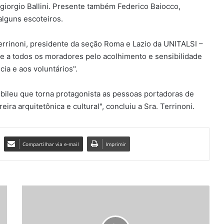
giorgio Ballini. Presente também Federico Baiocco,
lguns escoteiros.
errinoni, presidente da seção Roma e Lazio da UNITALSI –
 e a todos os moradores pelo acolhimento e sensibilidade
ia e aos voluntários".
Jubileu que torna protagonista as pessoas portadoras de
eira arquitetônica e cultural", concluiu a Sra. Terrinoni.
Compartilhar via e-mail
Imprimir
M
e
d
a