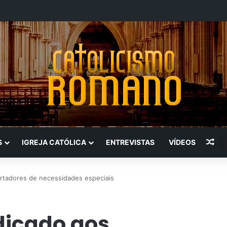
Art
S
IGREJA CATÓLICA
ENTREVISTAS
VÍDEOS
ortadores de necessidades especiais
dicado aos