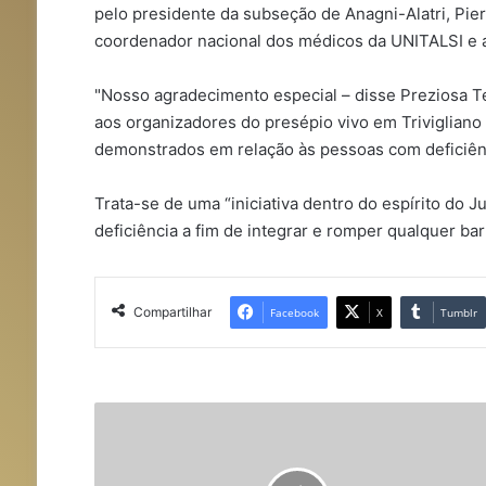
pelo presidente da subseção de Anagni-Alatri, Pier
coordenador nacional dos médicos da UNITALSI e a
"Nosso agradecimento especial – disse Preziosa T
aos organizadores do presépio vivo em Trivigliano
demonstrados em relação às pessoas com deficiênc
Trata-se de uma “iniciativa dentro do espírito do 
deficiência a fim de integrar e romper qualquer barr
Compartilhar
Facebook
X
Tumblr
P
a
p
a