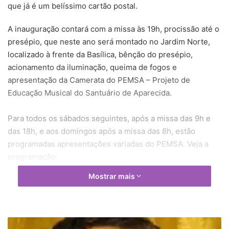
que já é um belíssimo cartão postal.
A inauguração contará com a missa às 19h, procissão até o
presépio, que neste ano será montado no Jardim Norte,
localizado à frente da Basílica, bênção do presépio,
acionamento da iluminação, queima de fogos e
apresentação da Camerata do PEMSA – Projeto de
Educação Musical do Santuário de Aparecida.
Para todos os sábados seguintes, após a missa das 9h e
das 18h, e aos domingos após a missa das 8h, estão
programadas apresentações variadas do PEMSA. Veja a
programação:
Mostrar mais
01/12 – manhã – domingo – Quinteto de SAX
07 e 08/12 – sábado e domingo – CORAL PEMSA
E