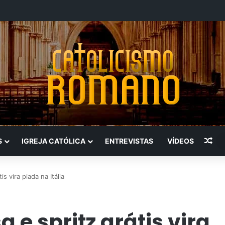
Art
S
IGREJA CATÓLICA
ENTREVISTAS
VÍDEOS
s vira piada na Itália
 e spritz grátis vira