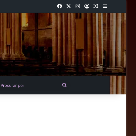
Facebook
X
Instagram
Entrar
Artigo aleatório
Barra Latera
igo aleatório
Procurar
por