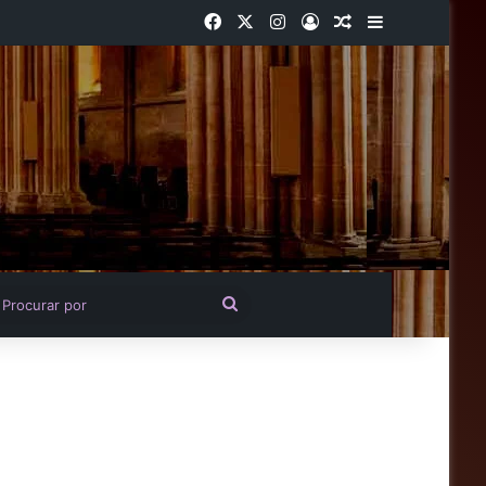
Facebook
X
Instagram
Entrar
Artigo aleatório
Barra Latera
igo aleatório
Procurar
por