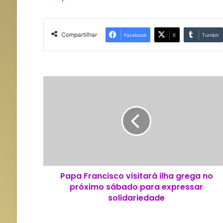
Compartilhar
Facebook
X
Tumblr
P
a
p
a
F
r
a
n
c
Papa Francisco visitará ilha grega no
i
próximo sábado para expressar
s
c
solidariedade
o
v