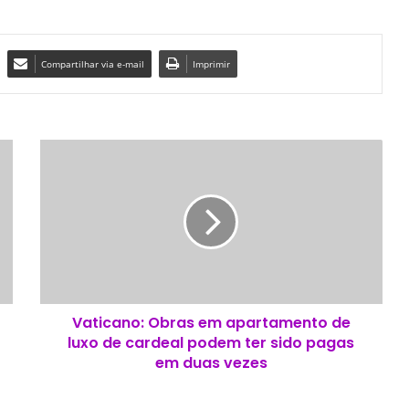
Compartilhar via e-mail
Imprimir
V
a
t
i
c
a
n
o
:
Vaticano: Obras em apartamento de
O
luxo de cardeal podem ter sido pagas
b
r
em duas vezes
a
s