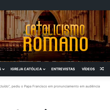
Art
S
IGREJA CATÓLICA
ENTREVISTAS
VÍDEOS
luído”, pediu o Papa Francisco em pronunciamento em audiência