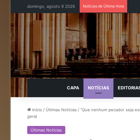
domingo, agosto 9 2026
Notícias de Última Hora
CAPA
NOTÍCIAS
EDITORIA
Início
/
Últimas Notícias
/
“Que nenhum pecador seja exc
geral
Últimas Notícias