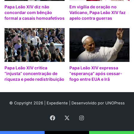
m
Papa Leão XIV diz não
Em vigília de oração no
c
concordar com bênção
Vaticano, Papa Leão XIV faz
e
formal a casais homoafetivos
apelo contra guerras
s
s
a
r
-
f
o
g
Papa Leão XIV critica
Papa Leão XIV expressa
o
“injusta” concentração de
“esperança” após cessar-
g
riqueza e pede redistribuição
fogo entre EUA e Irã
l
o
b
a
© Copyright 2026 |
Expediente
| Desenvolvido por
UNOPress
l
:
Facebook
X
Instagram
"
G
u