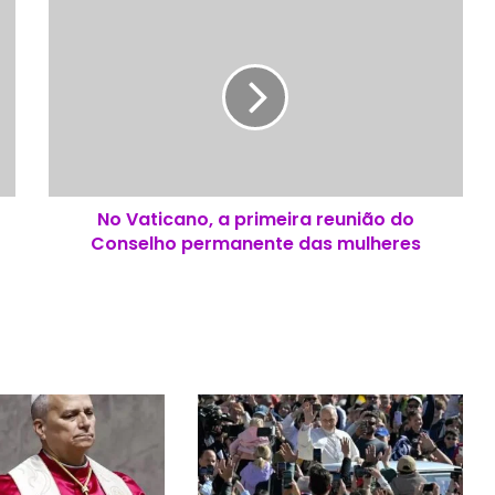
N
o
V
a
t
i
c
a
n
No Vaticano, a primeira reunião do
o
Conselho permanente das mulheres
,
a
p
r
i
m
e
i
r
a
r