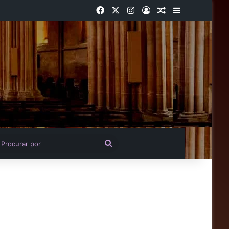
Facebook
X
Instagram
Entrar
Artigo aleatório
Barra Latera
igo aleatório
Procurar
por