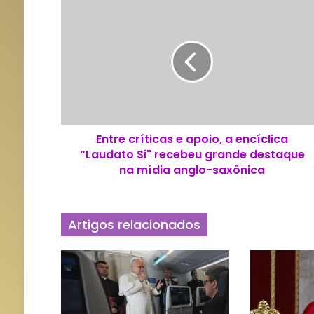
E
n
t
r
e
c
r
í
t
Entre críticas e apoio, a encíclica
i
“Laudato Si" recebeu grande destaque
c
a
na mídia anglo-saxônica
s
e
a
Artigos relacionados
p
o
i
o
,
a