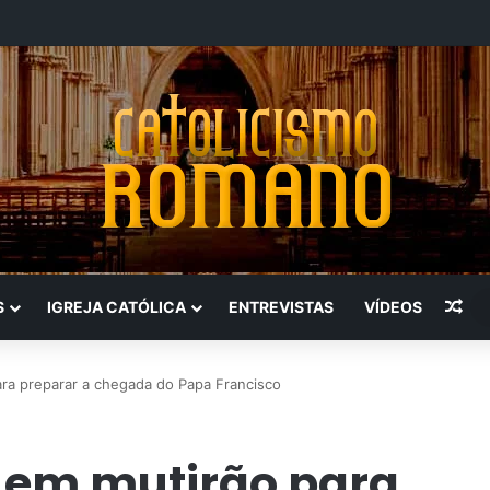
Art
S
IGREJA CATÓLICA
ENTREVISTAS
VÍDEOS
ara preparar a chegada do Papa Francisco
á em mutirão para