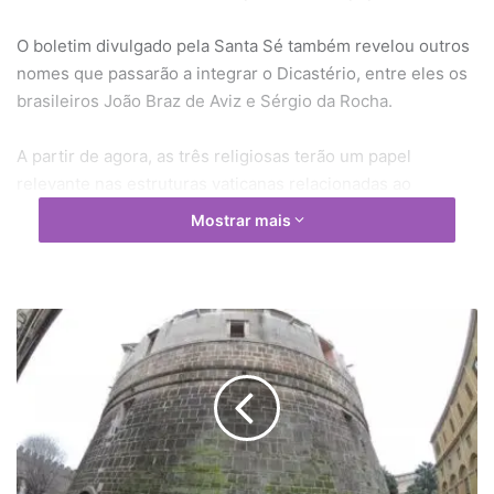
O boletim divulgado pela Santa Sé também revelou outros
nomes que passarão a integrar o Dicastério, entre eles os
brasileiros João Braz de Aviz e Sérgio da Rocha.
A partir de agora, as três religiosas terão um papel
relevante nas estruturas vaticanas relacionadas ao
processo de nomeação de novos bispos diocesanos. Além
Mostrar mais
disso, a decisão reforça a presença feminina nos órgãos
da Cúria Romana.
B
a
n
c
o
d
o
V