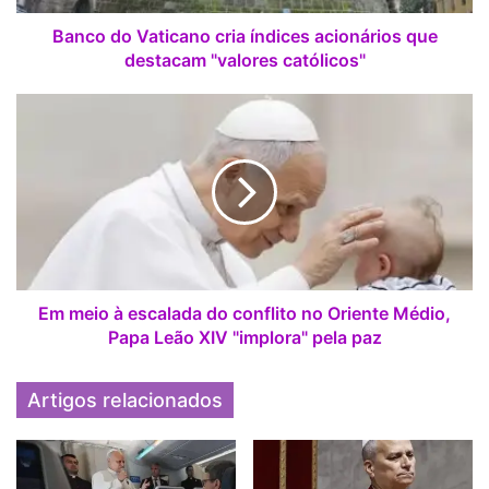
a
t
Banco do Vaticano cria índices acionários que
i
destacam "valores católicos"
c
a
E
n
m
o
m
c
e
r
i
i
o
a
à
í
e
n
s
d
c
Em meio à escalada do conflito no Oriente Médio,
i
a
Papa Leão XIV "implora" pela paz
c
l
e
a
Artigos relacionados
s
d
a
a
c
d
i
o