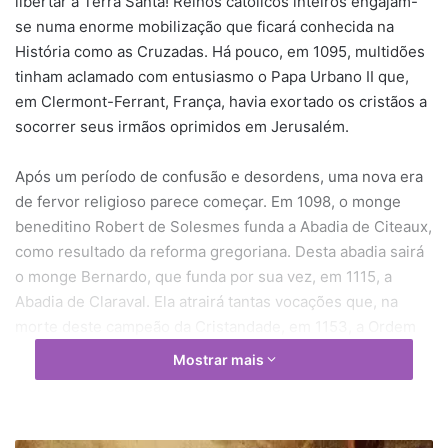
libertar a Terra Santa! Reinos católicos inteiros engajam-
se numa enorme mobilização que ficará conhecida na
História como as Cruzadas. Há pouco, em 1095, multidões
tinham aclamado com entusiasmo o Papa Urbano II que,
em Clermont-Ferrant, França, havia exortado os cristãos a
socorrer seus irmãos oprimidos em Jerusalém.
Após um período de confusão e desordens, uma nova era
de fervor religioso parece começar. Em 1098, o monge
beneditino Robert de Solesmes funda a Abadia de Citeaux,
como resultado da reforma gregoriana. Desta abadia sairá
o monge Bernardo, que funda por sua vez, em 1115, a
Abadia de Claraval. Ela atrairá tantas vocações que, na
morte deste campeão da Cristandade, em 1153, a Ordem
de Citeaux contará com 343 mosteiros, dos quais 167
Mostrar mais
saídos de Claraval. Os cartuxos, fundados por São Bruno
em 1104, e os premontratenses, fundados por São
Norberto, são outros sintomas do fervor religioso que