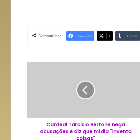
Compartilhar
Facebook
X
Tumblr
C
a
r
d
e
a
l
T
a
Cardeal Tarcisio Bertone nega
r
acusações e diz que mídia "inventa
c
i
coisas"