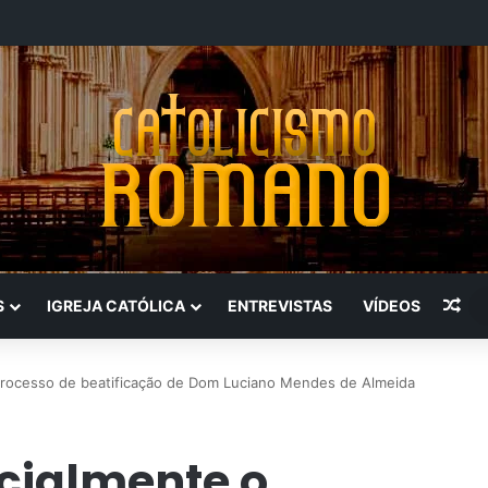
Art
S
IGREJA CATÓLICA
ENTREVISTAS
VÍDEOS
 processo de beatificação de Dom Luciano Mendes de Almeida
icialmente o