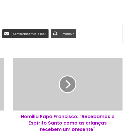
Compartilhar via e-mail
Imprimir
H
o
m
i
l
i
a
P
a
Homilia Papa Francisco: "Recebamos o
p
Espírito Santo como as crianças
a
F
recebem um presente"