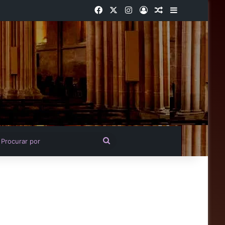
Facebook
X
Instagram
Entrar
Artigo aleatório
Barra Latera
igo aleatório
Procurar
por