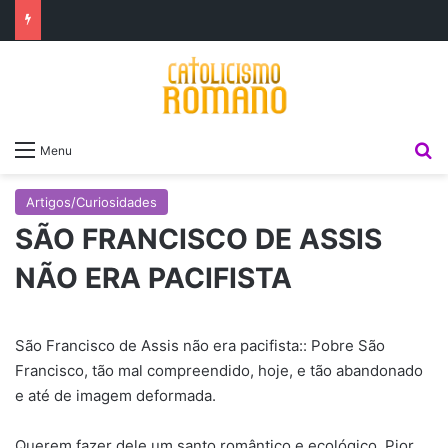
P
Menu
Artigos/Curiosidades
SÃO FRANCISCO DE ASSIS
NÃO ERA PACIFISTA
São Francisco de Assis não era pacifista:: Pobre São
Francisco, tão mal compreendido, hoje, e tão abandonado
e até de imagem deformada.
Querem fazer dele um santo romântico e ecológico. Pior