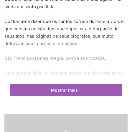
ainda um santo pacifista.
Costuma-se dizer que os santos sofrem durante a vida, e
que, mesmo no céu, tem que suportar a deturpação de
seus atos, nas páginas de seus biógrafos, que muito
deturpam seus passos e intenções.
São Francisco jamais pregou contra as cruzadas.
Nem poderia fazê-lo, pois que senão, ele não seria santo.
Durante a Quinta Cruzada, quando os cristãos cercaram
Mostrar mais
Damietta, no delta do Nilo, no Egito, São Francisco foi para
lá. O cerco durou 17 meses.
Certa vez, São Francisco teve uma visão de Deus, que lhe
U
M
disse que os cristãos seriam derrotados num combate que
J
preparavam.