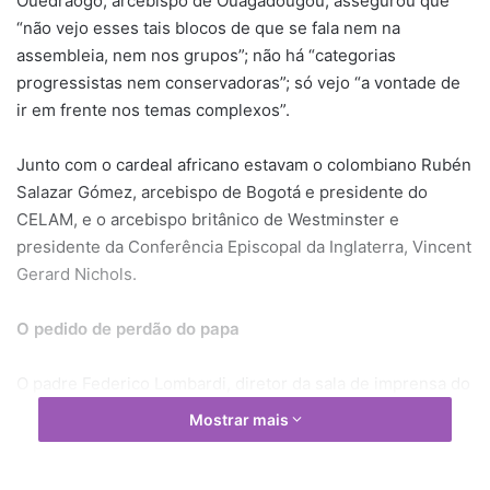
Ouedraogo, arcebispo de Ouagadougou, assegurou que
“não vejo esses tais blocos de que se fala nem na
assembleia, nem nos grupos”; não há “categorias
progressistas nem conservadoras”; só vejo “a vontade de
ir em frente nos temas complexos”.
Junto com o cardeal africano estavam o colombiano Rubén
Salazar Gómez, arcebispo de Bogotá e presidente do
CELAM, e o arcebispo britânico de Westminster e
presidente da Conferência Episcopal da Inglaterra, Vincent
Gerard Nichols.
O pedido de perdão do papa
O padre Federico Lombardi, diretor da sala de imprensa do
Vaticano, fez referência ao pedido de perdão do Santo
Mostrar mais
Padre pelos escândalos dos últimos tempos em Roma e no
Vaticano. Ele recordou a leitura do Evangelho feita na