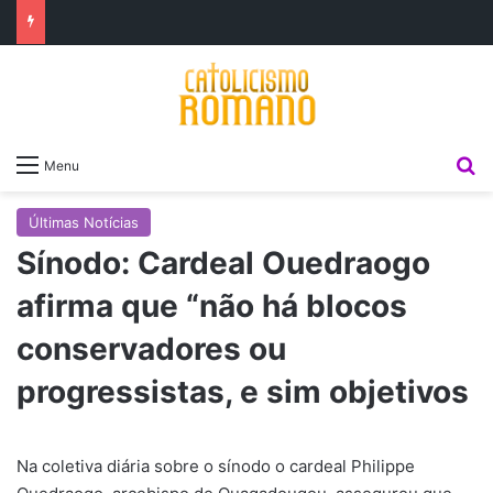
P
Menu
Últimas Notícias
Sínodo: Cardeal Ouedraogo
afirma que “não há blocos
conservadores ou
progressistas, e sim objetivos
Na coletiva diária sobre o sínodo o cardeal Philippe