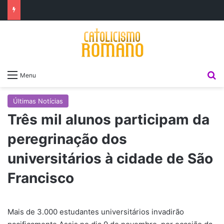
P
Menu
Últimas Notícias
Três mil alunos participam da
peregrinação dos
universitários à cidade de São
Francisco
Mais de 3.000 estudantes universitários invadirão