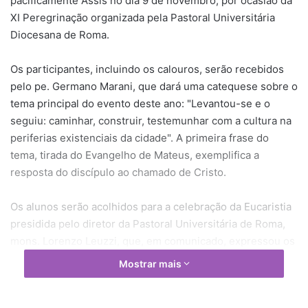
pacificamente Assis no dia 9 de novembro, por ocasião da
XI Peregrinação organizada pela Pastoral Universitária
Diocesana de Roma.
Os participantes, incluindo os calouros, serão recebidos
pelo pe. Germano Marani, que dará uma catequese sobre o
tema principal do evento deste ano: "Levantou-se e o
seguiu: caminhar, construir, testemunhar com a cultura na
periferias existenciais da cidade". A primeira frase do
tema, tirada do Evangelho de Mateus, exemplifica a
resposta do discípulo ao chamado de Cristo.
Os alunos serão acolhidos para a celebração da Eucaristia
presidida pelo diretor da Pastoral Universitária de Roma,
mons. Lorenzo Leuzzi, que, em comunicado, expressou os
seus melhores desejos pessoais para os alunos
Mostrar mais
participantes: "Queremos fazer o convite deste ano aos
jovens para redescobrir e compartilhar a experiência da fé,