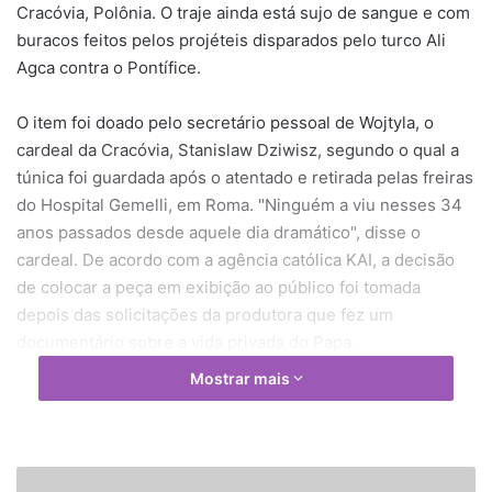
Cracóvia, Polônia. O traje ainda está sujo de sangue e com
buracos feitos pelos projéteis disparados pelo turco Ali
Agca contra o Pontífice.
O item foi doado pelo secretário pessoal de Wojtyla, o
cardeal da Cracóvia, Stanislaw Dziwisz, segundo o qual a
túnica foi guardada após o atentado e retirada pelas freiras
do Hospital Gemelli, em Roma. "Ninguém a viu nesses 34
anos passados desde aquele dia dramático", disse o
cardeal. De acordo com a agência católica KAI, a decisão
de colocar a peça em exibição ao público foi tomada
depois das solicitações da produtora que fez um
documentário sobre a vida privada do Papa.
Mostrar mais
"Quando vimos a túnica, todos nós ficamos em lágrimas",
contou o produtor Przemyslaw Hauser, que integrou a
produção do filme junto com o TBA Group e a emissora
TVP. O filme, intitulado "O Apartamento", foi apresentado
A