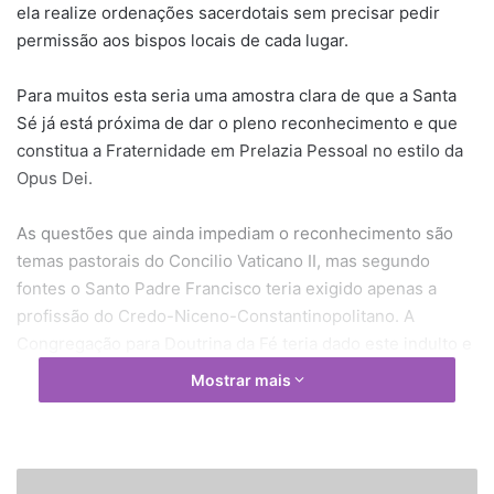
ela realize ordenações sacerdotais sem precisar pedir
permissão aos bispos locais de cada lugar.
Para muitos esta seria uma amostra clara de que a Santa
Sé já está próxima de dar o pleno reconhecimento e que
constitua a Fraternidade em Prelazia Pessoal no estilo da
Opus Dei.
As questões que ainda impediam o reconhecimento são
temas pastorais do Concilio Vaticano II, mas segundo
fontes o Santo Padre Francisco teria exigido apenas a
profissão do Credo-Niceno-Constantinopolitano. A
Congregação para Doutrina da Fé teria dado este indulto e
exigido apenas que os nomes dos ordenados sejam
Mostrar mais
entregues a Santa Sé.
P