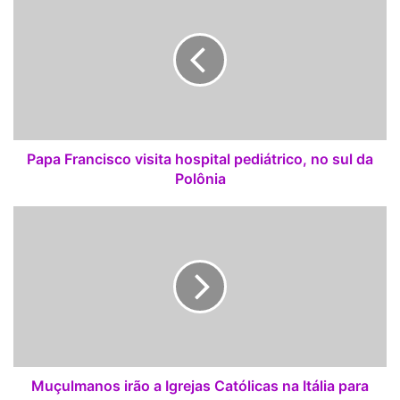
a
p
a
F
r
a
n
c
i
Papa Francisco visita hospital pediátrico, no sul da
s
Polônia
c
o
M
v
u
i
ç
s
u
i
l
t
m
a
a
h
n
o
o
s
s
Muçulmanos irão a Igrejas Católicas na Itália para