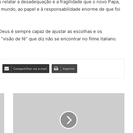
s relatar a desadequação e a fragilidade que o novo Papa,
 mundo, ao papel e à responsabilidade enorme de que foi
“Deus é sempre capaz de ajustar as escolhas e os
visão de fé” que diz não se encontrar no filme italiano.
Compartilhar via e-mail
Imprimir
R
a
i
n
h
a