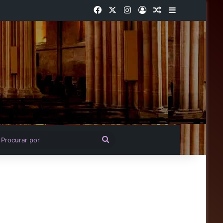
Facebook
X
Instagram
Entrar
Artigo aleatório
Barra Latera
igo aleatório
Procurar
por