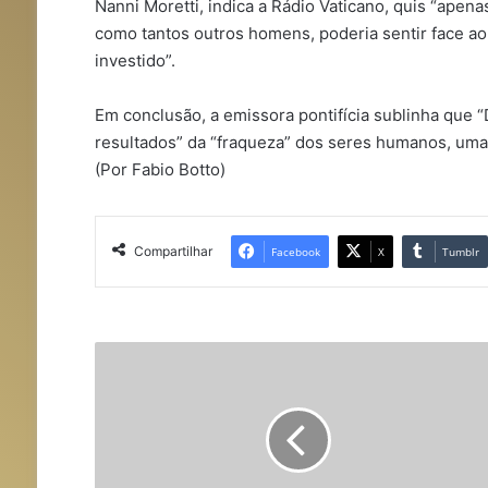
Nanni Moretti, indica a Rádio Vaticano, quis “apena
como tantos outros homens, poderia sentir face ao
investido”.
Em conclusão, a emissora pontifícia sublinha que 
resultados” da “fraqueza” dos seres humanos, uma “
(Por Fabio Botto)
Compartilhar
Facebook
X
Tumblr
P
r
o
g
r
a