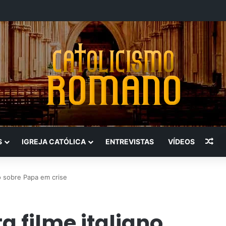
Art
S
IGREJA CATÓLICA
ENTREVISTAS
VÍDEOS
o sobre Papa em crise
 filme italiano