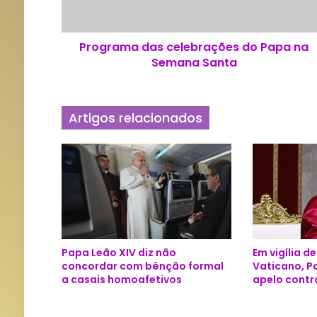
m
a
d
Programa das celebrações do Papa na
a
Semana Santa
s
c
e
l
Artigos relacionados
e
b
r
a
ç
õ
e
s
d
Papa Leão XIV diz não
Em vigília d
o
concordar com bênção formal
Vaticano, P
P
a casais homoafetivos
apelo contr
a
p
a