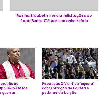
E
l
i
Rainha Elisabeth II envia felicitações ao
s
Papa Bento XVI por seu aniversário
a
b
e
t
h
I
I
e
n
v
i
a
f
e oração no
Papa Leão XIV critica “injusta”
e
apa Leão XIV faz
concentração de riqueza e
l
a guerras
pede redistribuição
i
c
i