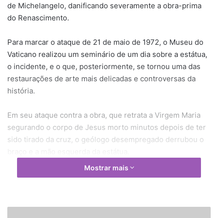
de Michelangelo, danificando severamente a obra-prima
do Renascimento.
Para marcar o ataque de 21 de maio de 1972, o Museu do
Vaticano realizou um seminário de um dia sobre a estátua,
o incidente, e o que, posteriormente, se tornou uma das
restaurações de arte mais delicadas e controversas da
história.
Em seu ataque contra a obra, que retrata a Virgem Maria
segurando o corpo de Jesus morto minutos depois de ter
sido tirado da cruz, o geólogo desempregado derrubou o
braço e a mão esquerda da estátua.
Mostrar mais
Toth, que alternadamente disse que era Jesus Cristo ou
Michelangelo, também quebrou o nariz em três partes e
deixou cerca de 100 outros fragmentos, incluindo lascas
da parte de trás da cabeça, sobre o chão da capela onde
P