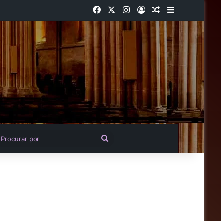
Facebook
X
Instagram
Entrar
Artigo aleatório
Barra Latera
igo aleatório
Procurar
por