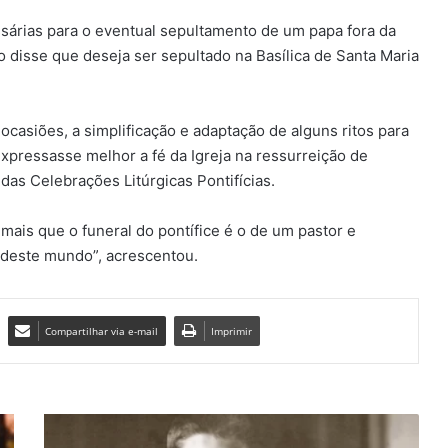
sárias para o eventual sepultamento de um papa fora da
o disse que deseja ser sepultado na Basílica de Santa Maria
casiões, a simplificação e adaptação de alguns ritos para
pressasse melhor a fé da Igreja na ressurreição de
 das Celebrações Litúrgicas Pontifícias.
 mais que o funeral do pontífice é o de um pastor e
 deste mundo”, acrescentou.
Compartilhar via e-mail
Imprimir
I
t