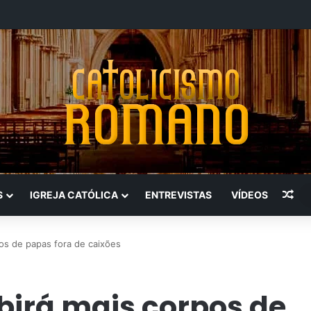
Art
S
IGREJA CATÓLICA
ENTREVISTAS
VÍDEOS
pos de papas fora de caixões
birá mais corpos de