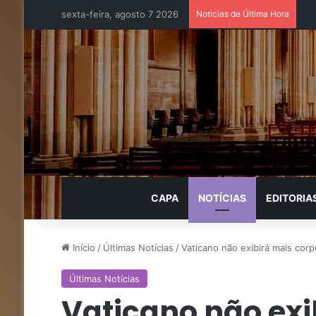
sexta-feira, agosto 7 2026
Notícias de Última Hora
CAPA
NOTÍCIAS
EDITORIA
Início
/
Últimas Notícias
/
Vaticano não exibirá mais cor
Últimas Notícias
Vaticano não exi