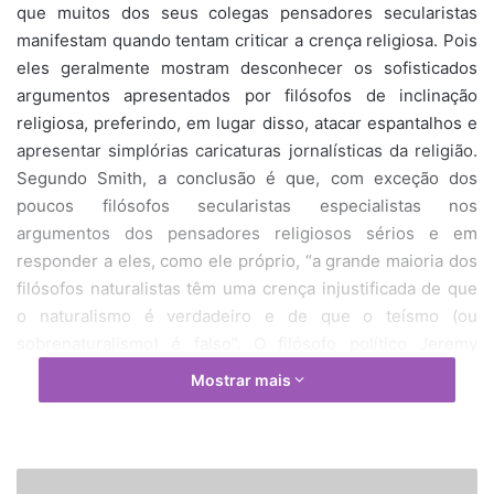
que muitos dos seus colegas pensadores secularistas
manifestam quando tentam criticar a crença religiosa. Pois
eles geralmente mostram desconhecer os sofisticados
argumentos apresentados por filósofos de inclinação
religiosa, preferindo, em lugar disso, atacar espantalhos e
apresentar simplórias caricaturas jornalísticas da religião.
Segundo Smith, a conclusão é que, com exceção dos
poucos filósofos secularistas especialistas nos
argumentos dos pensadores religiosos sérios e em
responder a eles, como ele próprio, “a grande maioria dos
filósofos naturalistas têm uma crença injustificada de que
o naturalismo é verdadeiro e de que o teísmo (ou
sobrenaturalismo) é falso”. O filósofo político Jeremy
Waldron, que ninguém pode acusar de ser membro da
Mostrar mais
“direita religiosa”, faz juízo semelhante das atitudes dos
secularistas em relação ao emprego do discurso religioso
na política:
1