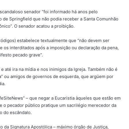
 escandaloso senador “foi informado há anos pelo
o de Springfield que não podia receber a Santa Comunhão
nico”. O senador acatou a proibição.
Códigos) estabelece textualmente que “não devem ser
os interditados após a imposição ou declaração da pena,
festo pecado grave”.
 até ira na mídia e nos inimigos da Igreja. Também não é
sta” ou amigos de governos de esquerda, que argüem por
ia.
LifeSiteNews” – que negar a Eucaristia àqueles que estão em
e o pecador público pratique um sacrilégio merecedor da
ão do escândalo.
o da Signatura Apostólica – máximo órgão de Justiça,