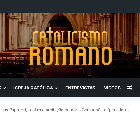
Art
S
IGREJA CATÓLICA
ENTREVISTAS
VÍDEOS
as Paprocki, reafirma proibição de dar a Comunhão a “pecadores