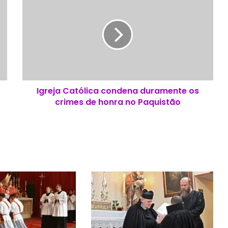
g
r
e
j
a
C
a
t
Igreja Católica condena duramente os
ó
crimes de honra no Paquistão
l
i
c
a
c
o
n
d
e
n
a
d