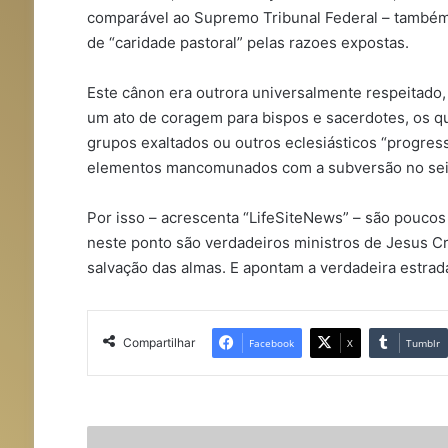
comparável ao Supremo Tribunal Federal – também
de “caridade pastoral” pelas razoes expostas.
Este cânon era outrora universalmente respeitado, i
um ato de coragem para bispos e sacerdotes, os qu
grupos exaltados ou outros eclesiásticos “progress
elementos mancomunados com a subversão no seio
Por isso – acrescenta “LifeSiteNews” – são pouco
neste ponto são verdadeiros ministros de Jesus Cr
salvação das almas. E apontam a verdadeira estrada
Compartilhar
Facebook
X
Tumblr
P