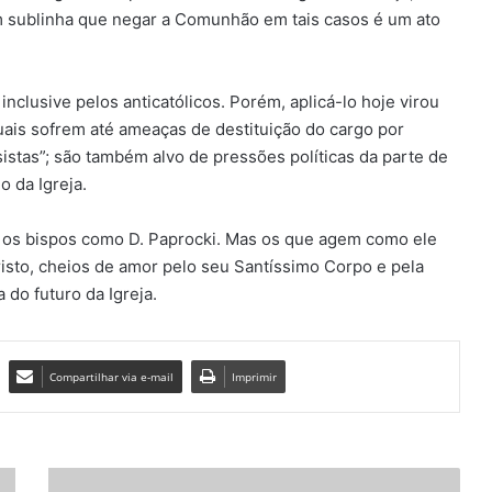
 sublinha que negar a Comunhão em tais casos é um ato
nclusive pelos anticatólicos. Porém, aplicá-lo hoje virou
ais sofrem até ameaças de destituição do cargo por
istas”; são também alvo de pressões políticas da parte de
 da Igreja.
s os bispos como D. Paprocki. Mas os que agem como ele
isto, cheios de amor pelo seu Santíssimo Corpo e pela
 do futuro da Igreja.
Compartilhar via e-mail
Imprimir
I