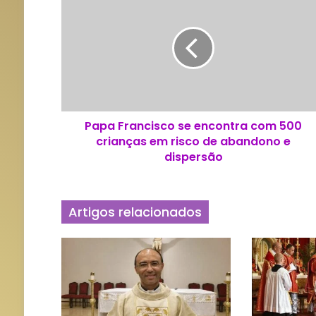
a
p
a
F
r
a
n
c
Papa Francisco se encontra com 500
i
crianças em risco de abandono e
s
c
dispersão
o
s
e
Artigos relacionados
e
n
c
o
n
t
r