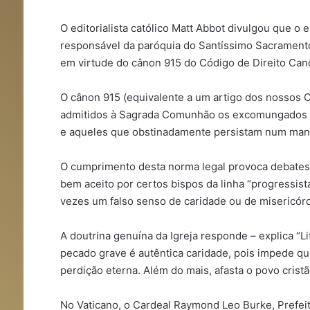
O editorialista católico Matt Abbot divulgou que o
responsável da paróquia do Santíssimo Sacrament
em virtude do cânon 915 do Código de Direito Canô
O cânon 915 (equivalente a um artigo dos nossos 
admitidos à Sagrada Comunhão os excomungados e 
e aqueles que obstinadamente persistam num mani
O cumprimento desta norma legal provoca debates e
bem aceito por certos bispos da linha “progressi
vezes um falso senso de caridade ou de misericórd
A doutrina genuína da Igreja responde – explica “
pecado grave é autêntica caridade, pois impede qu
perdição eterna. Além do mais, afasta o povo crist
No Vaticano, o Cardeal Raymond Leo Burke, Prefeit