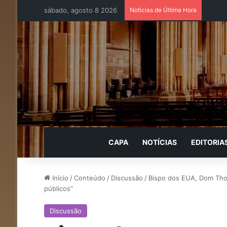
sábado, agosto 8 2026
Notícias de Última Hora
CAPA
NOTÍCIAS
EDITORIA
Início
/
Conteúdo
/
Discussão
/
Bispo dos EUA, Dom Thom
públicos”
Discussão