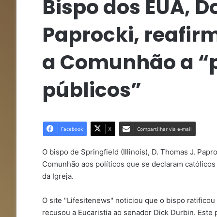
Bispo dos EUA, 
Paprocki, reafir
a Comunhão a “
públicos”
Facebook
X
Compartilhar via e-mail
O bispo de Springfield (Illinois), D. Thomas J. Pa
Comunhão aos políticos que se declaram católico
da Igreja.
O site "Lifesitenews" noticiou que o bispo ratifi
recusou a Eucaristia ao senador Dick Durbin. Este 