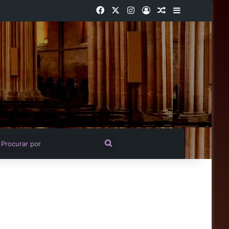
Facebook
X
Instagram
Entrar
Artigo aleatório
Barra Latera
igo aleatório
Procurar
por