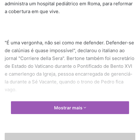
administra um hospital pediátrico em Roma, para reformar
a cobertura em que vive.
"É uma vergonha, não sei como me defender. Defender-se
de calúnias é quase impossível", declarou o italiano ao
jornal "Corriere della Sera". Bertone também foi secretário
de Estado do Vaticano durante o Pontificado de Bento XVI
e camerlengo da Igreja, pessoa encarregada de gerenciá-
la durante a Sé Vacante, quando o trono de Pedro fica
vago.
Mostrar mais
O imóvel em questão é a junção de dois apartamentos no
último andar do palácio São Carlos, no Vaticano, vizinho à
casa Santa Marta, residência do papa Francisco. Segundo
S