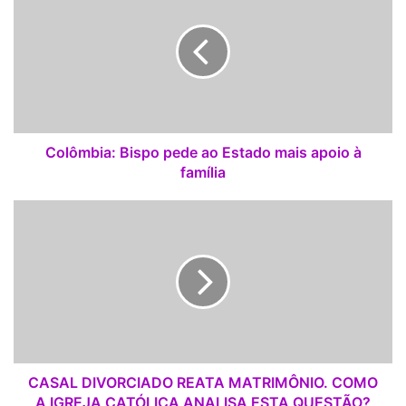
l
ô
m
b
i
a
:
B
Colômbia: Bispo pede ao Estado mais apoio à
i
família
s
p
C
o
A
p
S
e
A
d
L
e
D
a
I
o
V
E
O
s
R
CASAL DIVORCIADO REATA MATRIMÔNIO. COMO
t
C
A IGREJA CATÓLICA ANALISA ESTA QUESTÃO?