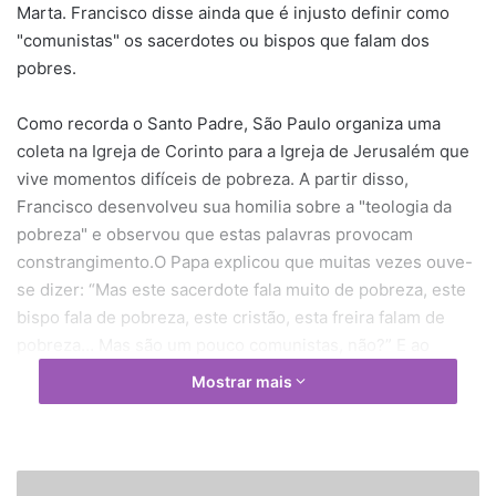
Marta. Francisco disse ainda que é injusto definir como
"comunistas" os sacerdotes ou bispos que falam dos
pobres.
Como recorda o Santo Padre, São Paulo organiza uma
coleta na Igreja de Corinto para a Igreja de Jerusalém que
vive momentos difíceis de pobreza. A partir disso,
Francisco desenvolveu sua homilia sobre a "teologia da
pobreza" e observou que estas palavras provocam
constrangimento.O Papa explicou que muitas vezes ouve-
se dizer: “Mas este sacerdote fala muito de pobreza, este
bispo fala de pobreza, este cristão, esta freira falam de
pobreza… Mas são um pouco comunistas, não?” E ao
invés, advertiu, “a pobreza está no centro do Evangelho.
Mostrar mais
Se tirarmos a pobreza do Evangelho, nada se entenderia
da mensagem de Jesus”.
Ele destacou que São Paulo falando à Igreja de Corinto
V