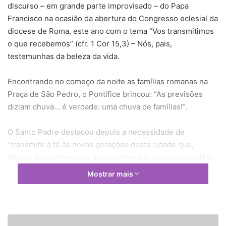
discurso – em grande parte improvisado – do Papa
Francisco na ocasião da abertura do Congresso eclesial da
diocese de Roma, este ano com o tema “Vos transmitimos
o que recebemos” (cfr. 1 Cor 15,3) – Nós, pais,
testemunhas da beleza da vida.
Encontrando no começo da noite as famílias romanas na
Praça de São Pedro, o Pontífice brincou: “As previsões
diziam chuva… é verdade: uma chuva de famílias!”.
O Santo Padre destacou depois a necessidade de
“transmitir a fé às novas gerações desta cidade que,
depois dos conhecidos acontecimentos, tem necessidade
de renascer moralmente e espiritualmente”,
Mostrar mais
redescobrindo o Evangelho, muitas vezes percebido como
“uma bonita história” que, porém, “permanece uma ideia e
não chega ao coração”.
H