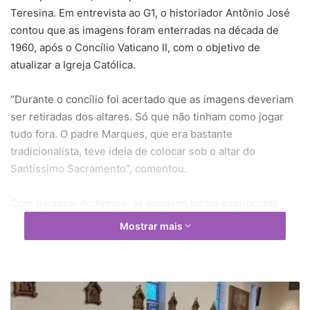
Teresina. Em entrevista ao G1, o historiador Antônio José
contou que as imagens foram enterradas na década de
1960, após o Concílio Vaticano II, com o objetivo de
atualizar a Igreja Católica.
“Durante o concílio foi acertado que as imagens deveriam
ser
retiradas dos altares. Só que não tinham como jogar
tudo fora. O padre Marques, que era bastante
tradicionalista, teve ideia de colocar sob o altar do
Santíssimo Sacramento”, comentou.
Com o passar do tempo, as imagens foram esquecidas.
Porém, ainda existia na cidade boatos de que haveriam
Mostrar mais
imagens enterradas sob a Igreja Matriz. “Na década de 80,
lembro que as senhoras contavam que existiam imagens
enterradas, mas não sabiam onde estavam exatamente”,
contou o historiador.
M
i