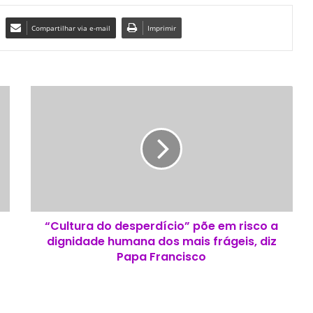
Compartilhar via e-mail
Imprimir
“
C
u
l
t
u
r
a
d
“Cultura do desperdício” põe em risco a
o
dignidade humana dos mais frágeis, diz
d
e
Papa Francisco
s
p
e