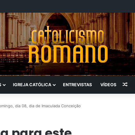
Art
S
IGREJA CATÓLICA
ENTREVISTAS
VÍDEOS
domingo, dia 08, dia de Imaculada Conceição
na para este