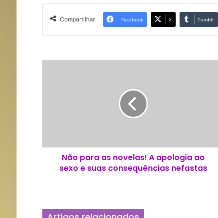
Compartilhar
Facebook
X
Tumblr
N
ã
o
p
a
r
a
a
s
Não para as novelas! A apologia ao
n
sexo e suas consequências nefastas
o
v
e
l
a
Artigos relacionados