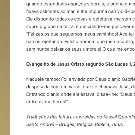
quando estendiaos espaços siderais, e punha em eq
fixava oslimites ao mar, e lhe impunha não violá-l
Ele dispondo todas as coisas e deleitava-me sem ce
sobre o globo da terra, e deliciando-me por viver 
“Felizes os que seguemos meus caminhos! Aceitai 
não osrejeitando. Feliz o homem que me encontra,
sem nunca deixar os seus umbrais! O que me encont
Evangelho de Jesus Cristo segundo São Lucas 1, 
Naquele tempo: Foi enviado por Deus o anjo Gabrie
desposada com um varão, que se chamava José, da
Entrando o anjo onde ela estava, disse-lhe: “Deus t
entre as mulheres!”
Traduções das leituras extraídas do Missal Quotid
Santo André) – Bruges, Bélgica: Biblica, 1963.