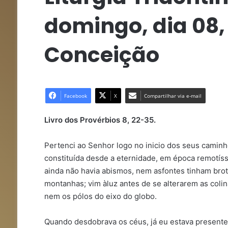
domingo, dia 08,
Conceição
Facebook
X
Compartilhar via e-mail
Livro dos Provérbios 8, 22-35.
Pertenci ao Senhor logo no inicio dos seus caminho
constituída desde a eternidade, em época remotíss
ainda não havia abismos, nem asfontes tinham bro
montanhas; vim àluz antes de se alterarem as colina
nem os pólos do eixo do globo.
Quando desdobrava os céus, já eu estava presente.