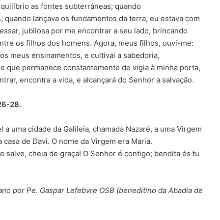
uilíbrio as fontes subterrâneas; quando
os; quando lançava os fundamentos da terra, eu estava com
ssar, jubilosa por me encontrar a seu lado, brincando
entre os filhos dos homens. Agora, meus filhos, ouvi-me:
os meus ensinamentos, e cultivai a sabedoria,
 e que permanece constantemente de vigia à minha porta,
rar, encontra a vida, e alcançará do Senhor a salvação.
26-28.
l a uma cidade da Galileia, chamada Nazaré, a uma Virgem
 casa de Davi. O nome da Virgem era Maria.
e salve, cheia de graça! O Senhor é contigo; bendita és tu
iano por Pe. Gaspar Lefebvre OSB (beneditino da Abadia de