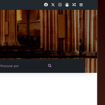
Facebook
X
Instagram
Entrar
Artigo aleatório
Barra Latera
igo aleatório
Procurar
por