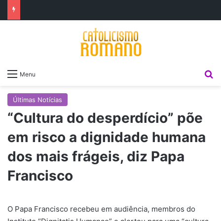
P
Menu
Últimas Notícias
“Cultura do desperdício” põe
em risco a dignidade humana
dos mais frágeis, diz Papa
Francisco
O Papa Francisco recebeu em audiência, membros do