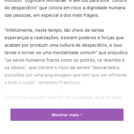
Instituto “Dignitatis Humanae” e alertou para uma “cultura
do desperdício” que coloca em risco a dignidade humana
das pessoas, em especial a dos mais frágeis.
“Infelizmente, neste tempo, tão cheio de tantas
esperanças e realizações, existem poderes e forças que
acabam por produzir uma cultura de desperdício, e isso
tende a tornar-se uma mentalidade comum” que prejudica
“os seres humanos fracos como os pobres, os doentes e
os idosos”, que correm o risco de serem "descartados,
excluídos por uma engrenagem que tem que ser eficiente
a todo o custo”, lamentou Francisco.
Esta forma de viver “ateísta” da sociedade atual só pode
ser contrariada, segundo Francisco, através da Palavra de
Deus que diz: "Façamos o homem à nossa imagem,
Mostrar mais
conforme a nossa semelhança".